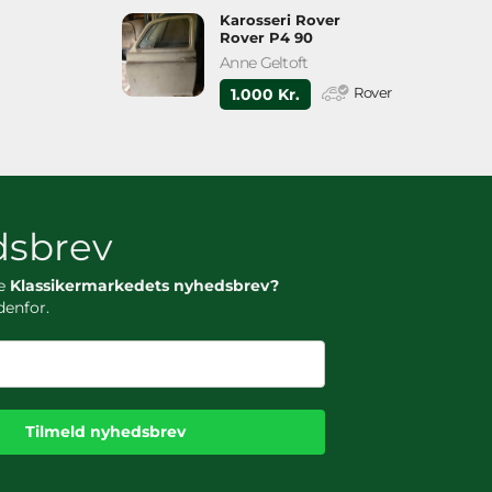
Karosseri Rover
Rover P4 90
Anne Geltoft
Rover
1.000 Kr.
sbrev
ge
Klassikermarkedets nyhedsbrev?
denfor.
Tilmeld nyhedsbrev