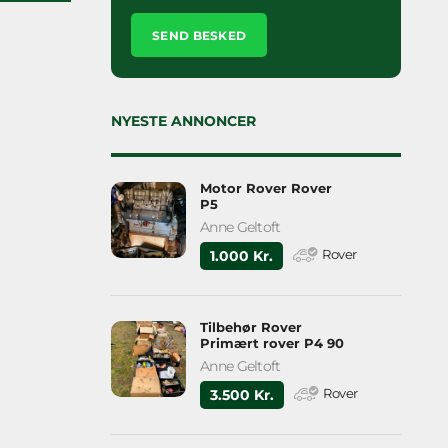
Please
leave
this
field
empty.
NYESTE ANNONCER
Motor Rover Rover
P5
Anne Geltoft
Rover
1.000 Kr.
Tilbehør Rover
Primært rover P4 90
Anne Geltoft
Rover
3.500 Kr.