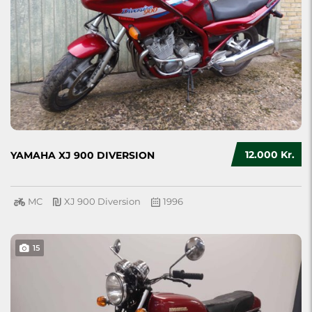
12.000 Kr.
YAMAHA XJ 900 DIVERSION
MC
XJ 900 Diversion
1996
15