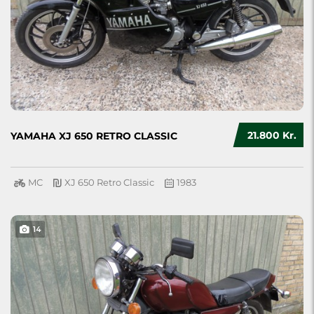
21.800 Kr.
YAMAHA XJ 650 RETRO CLASSIC
MC
XJ 650 Retro Classic
1983
14