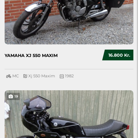
16.800 Kr.
YAMAHA XJ 550 MAXIM
MC
Xj 550 Maxim
1982
19