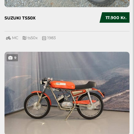
17.900 Kr.
SUZUKI TS50X
MC
ts50x
1983
9