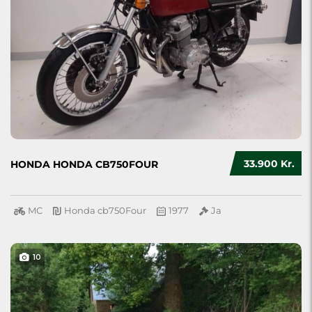
33.900 Kr.
HONDA HONDA CB750FOUR
MC
Honda cb750Four
1977
Ja
10