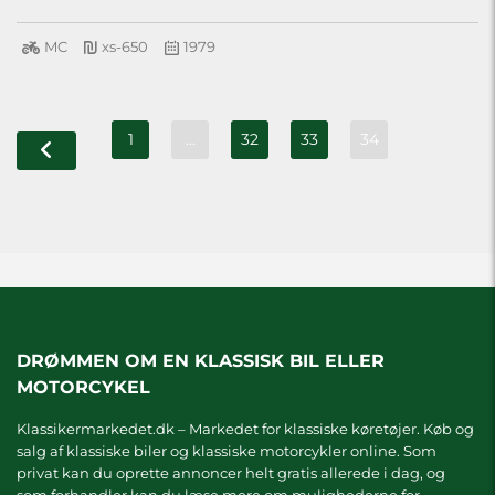
MC
xs-650
1979
1
…
32
33
34
DRØMMEN OM EN KLASSISK BIL ELLER
MOTORCYKEL
Klassikermarkedet.dk – Markedet for klassiske køretøjer. Køb og
salg af klassiske biler og klassiske motorcykler online. Som
privat kan du oprette annoncer helt gratis allerede i dag, og