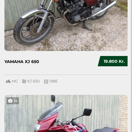
19.800 Kr.
YAMAHA XJ 650
MC
XJ 650
1985
14