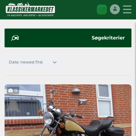
Søgekriterier
Date: newest first
15