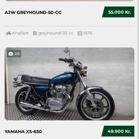
55.000 Kr.
AJW GREYHOUND-50-CC
Knallert
greyhound-50-cc
1976
20
49.900 Kr.
YAMAHA XS-650