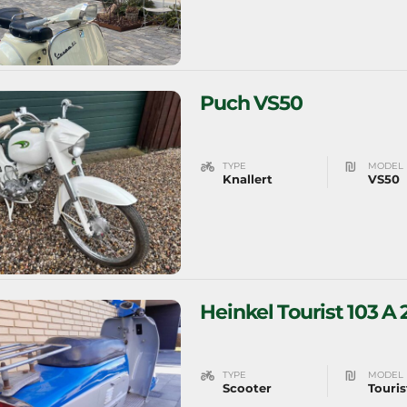
Puch VS50
TYPE
MODEL
Knallert
VS50
Heinkel Tourist 103 A 
TYPE
MODEL
Scooter
Touris