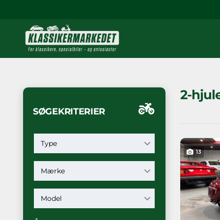
2-hjul
SØGEKRITERIER
Type
13
Mærke
Model