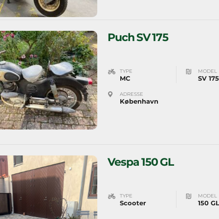
Puch SV 175
TYPE
MODEL
MC
SV 175
ADRESSE
København
Vespa 150 GL
TYPE
MODEL
Scooter
150 G