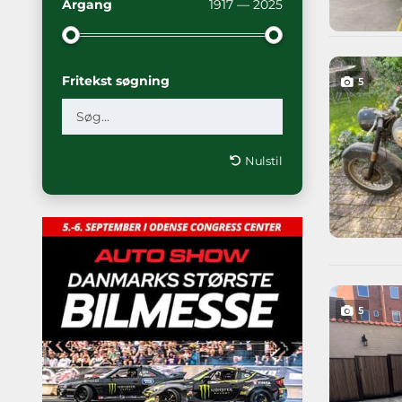
Årgang
1917 — 2025
Fritekst søgning
5
Nulstil
5