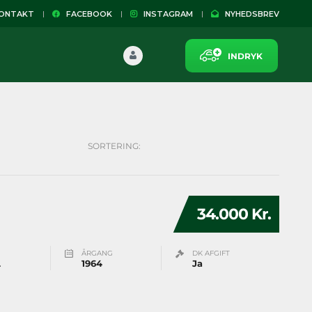
NTAKT
FACEBOOK
INSTAGRAM
NYHEDSBREV
INDRYK
SORTERING:
34.000 Kr.
ÅRGANG
DK AFGIFT
L
1964
Ja