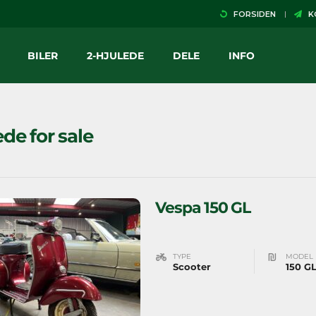
FORSIDEN
KO
BILER
2-HJULEDE
DELE
INFO
ede for sale
Vespa 150 GL
TYPE
MODEL
Scooter
150 G