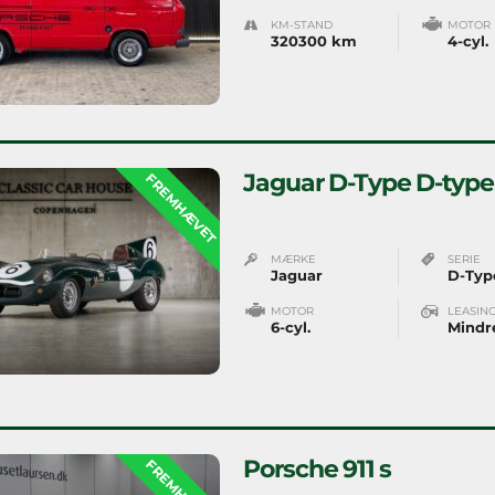
KM-STAND
MOTOR
320300 km
4-cyl.
Jaguar D-Type D-type
FREMHÆVET
MÆRKE
SERIE
Jaguar
D-Typ
MOTOR
LEASIN
6-cyl.
Mindr
Porsche 911 s
FREMHÆVET