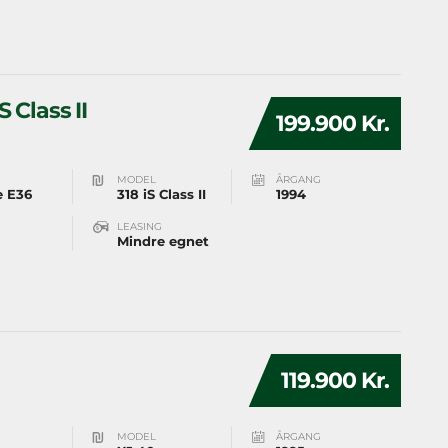
 Class II
199.900 Kr.
MODEL
ÅRGANG
e E36
318 iS Class II
1994
LEASING
Mindre egnet
119.900 Kr.
MODEL
ÅRGANG