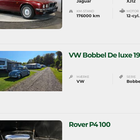
Jaguar
XJ12
KM-STAND
MOTOR
176000 km
12-cyl.
VW Bobbel De luxe 1
MÆRKE
SERIE
VW
Bobbe
Rover P4 100