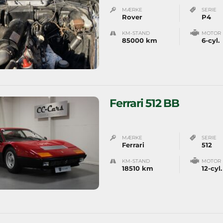
MÆRKE
SERIE
Rover
P4
KM-STAND
MOTOR
85000 km
6-cyl.
Ferrari 512 BB
MÆRKE
SERIE
Ferrari
512
KM-STAND
MOTOR
18510 km
12-cyl.