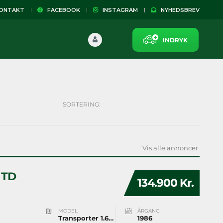
NTAKT
FACEBOOK
INSTAGRAM
NYHEDSBREV
INDRYK
SORTERING:
Vis alle annoncer
 TD
134.900 Kr.
MODEL
ÅRGANG
Transporter 1.6 TD
1986