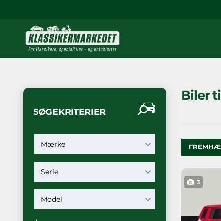
Biler t
SØGEKRITERIER
Mærke
FREMHÆ
Serie
3
Model