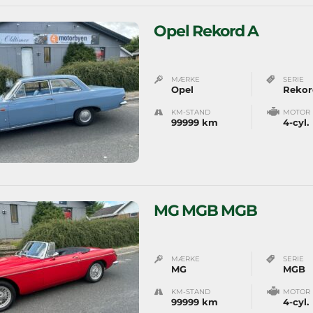
Opel Rekord A
MÆRKE
SERIE
Opel
Rekor
KM-STAND
MOTOR
99999 km
4-cyl.
MG MGB MGB
MÆRKE
SERIE
MG
MGB
KM-STAND
MOTOR
99999 km
4-cyl.