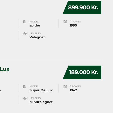
899.900 Kr.
MODEL
ÅRGANG
spider
1995
LEASING
Velegnet
 Lux
189.000 Kr.
MODEL
ÅRGANG
e
Super De Lux
1947
LEASING
Mindre egnet