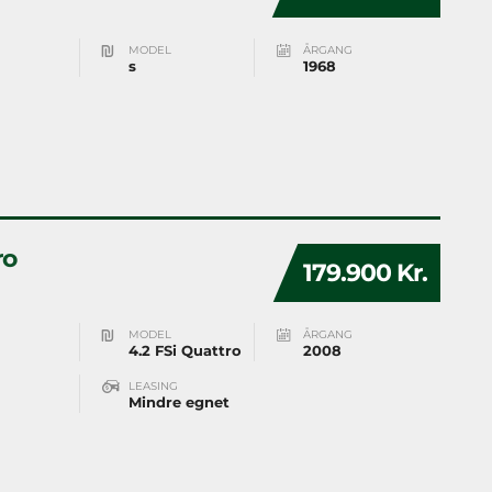
MODEL
ÅRGANG
s
1968
ro
179.900 Kr.
MODEL
ÅRGANG
4.2 FSi Quattro
2008
LEASING
Mindre egnet