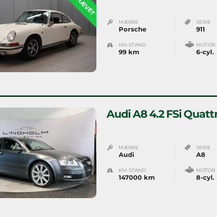
MÆRKE
SERIE
Porsche
911
KM-STAND
MOTOR
99 km
6-cyl.
Audi A8 4.2 FSi Quatt
MÆRKE
SERIE
Audi
A8
KM-STAND
MOTOR
147000 km
8-cyl.