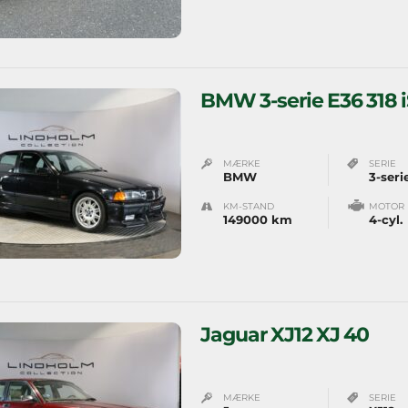
BMW 3-serie E36 318 iS
MÆRKE
SERIE
BMW
3-seri
KM-STAND
MOTOR
149000 km
4-cyl.
Jaguar XJ12 XJ 40
MÆRKE
SERIE