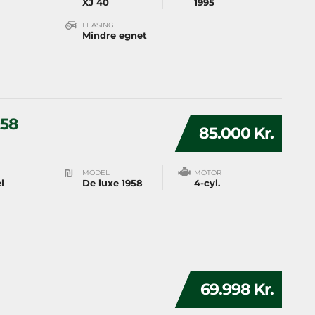
XJ 40
1995
LEASING
Mindre egnet
958
85.000 Kr.
MODEL
MOTOR
l
De luxe 1958
4-cyl.
69.998 Kr.