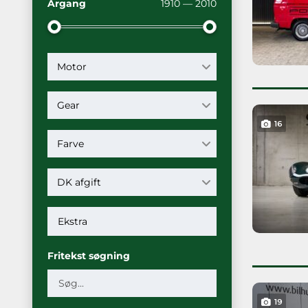
Årgang
1910 — 2010
Motor
Gear
16
Farve
DK afgift
Fritekst søgning
19