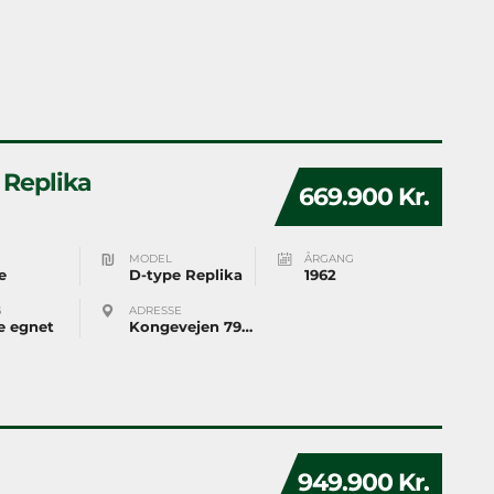
 Replika
669.900 Kr.
MODEL
ÅRGANG
e
D-type Replika
1962
G
ADRESSE
e egnet
Kongevejen 79 2800 Kongens Lyngby
949.900 Kr.