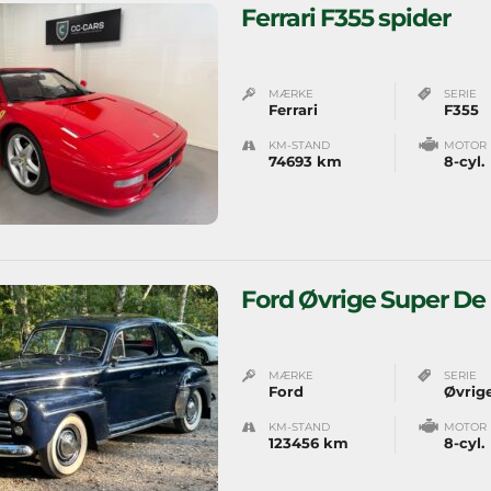
Ferrari F355 spider
MÆRKE
SERIE
Ferrari
F355
KM-STAND
MOTOR
74693 km
8-cyl.
Ford Øvrige Super De
MÆRKE
SERIE
Ford
Øvrig
KM-STAND
MOTOR
123456 km
8-cyl.