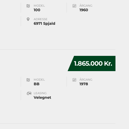
MODEL
ÅRGANG
100
1960
ADRESSE
6971 Spjald
1.865.000 Kr.
MODEL
ÅRGANG
BB
1978
LEASING
Velegnet