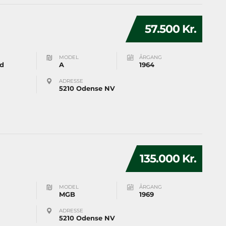
57.500 Kr.
MODEL
ÅRGANG
d
A
1964
ADRESSE
5210 Odense NV
135.000 Kr.
MODEL
ÅRGANG
MGB
1969
ADRESSE
5210 Odense NV