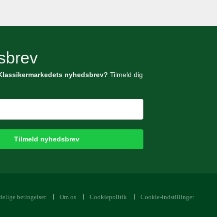
sbrev
Klassikermarkedets nyhedsbrev?
Tilmeld dig
Tilmeld nyhedsbrev
elige betingelser
Om os
Cookiepolitik
Cookie-indstillinger