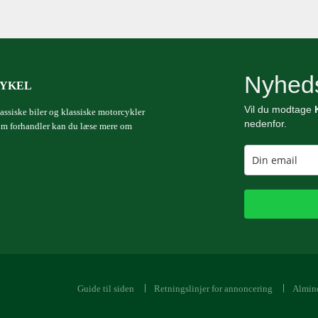
Nyhed
CYKEL
Vil du modtage
assiske biler og klassiske motorcykler
nedenfor.
 som forhandler kan du læse mere om
Guide til siden
Retningslinjer for annoncering
Almind