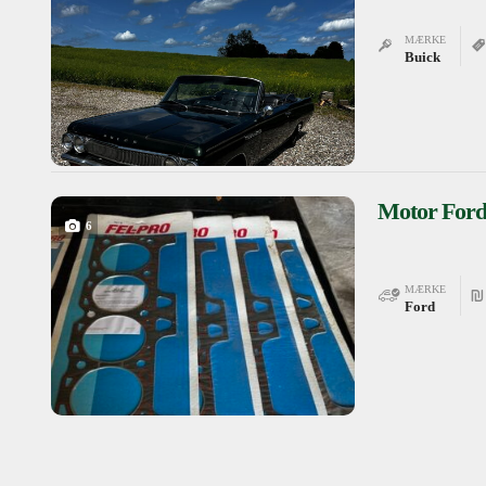
MÆRKE
Buick
Motor Ford
6
MÆRKE
Ford