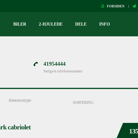
FORSIDEN
BILER
2-HJULEDE
DELE
INFO
41954444
Sælgers telefonnummer
Annoncetype
SORTERING:
rk cabriolet
135