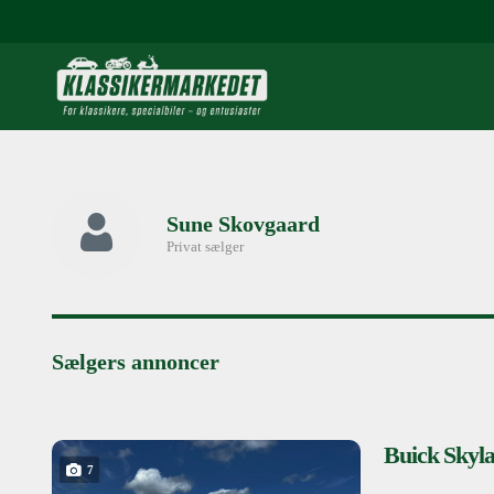
Sune Skovgaard
Privat sælger
Sælgers annoncer
Buick Skyla
7